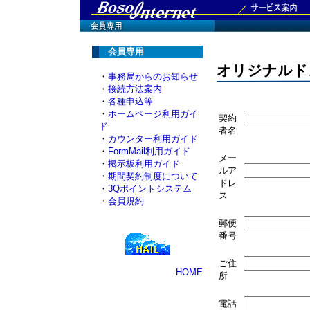
会員専用
オリジナルド
・
事務局からのお知らせ
・
接続方法案内
・
各種申込等
・
ホームページ利用ガイ
契約
ド
者名
・
カウンター利用ガイド
・
FormMail利用ガイド
メー
・
掲示板利用ガイド
ルア
・
期間契約制度について
ドレ
・
3Qポイントシステム
ス
・
会員規約
郵便
番号
ご住
HOME
所
電話