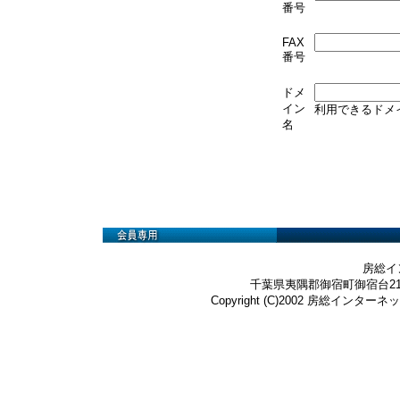
番号
FAX
番号
ドメ
イン
利用できるドメ
名
房総イ
千葉県夷隅郡御宿町御宿台219-3 Te
Copyright (C)2002 房総インターネット株式